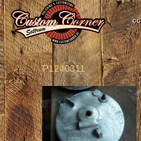
CC
P1240311